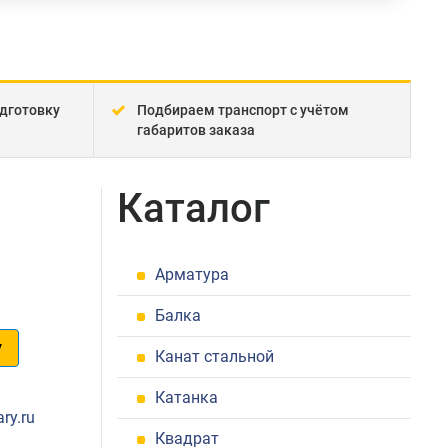
дготовку
Подбираем транспорт с учётом
габаритов заказа
Каталог
Арматура
Балка
у
Канат стальной
1
Катанка
ry.ru
Квадрат