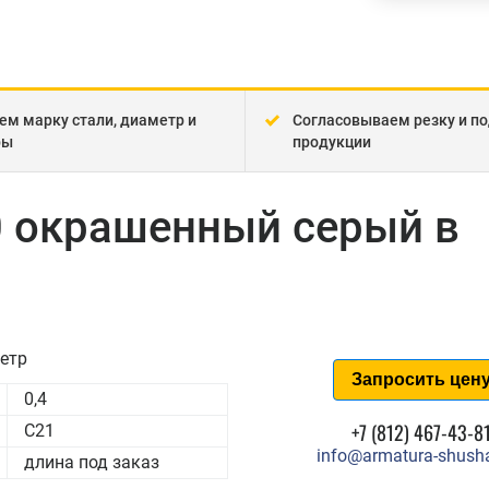
ем марку стали, диаметр и
Согласовываем резку и по
ры
продукции
0 окрашенный серый в
етр
Запросить цен
0,4
+7 (812) 467-43-8
С21
info@armatura-shusha
длина под заказ