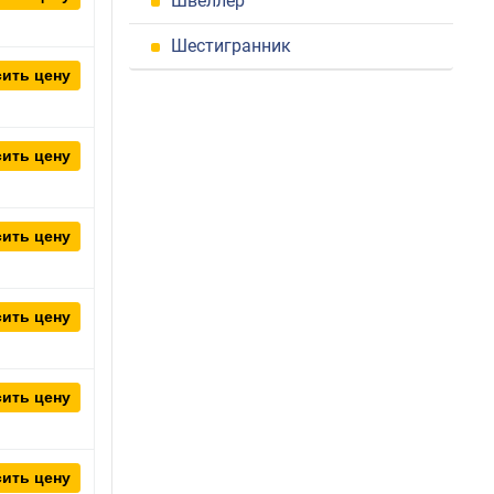
Швеллер
Шестигранник
ить цену
ить цену
ить цену
ить цену
ить цену
ить цену