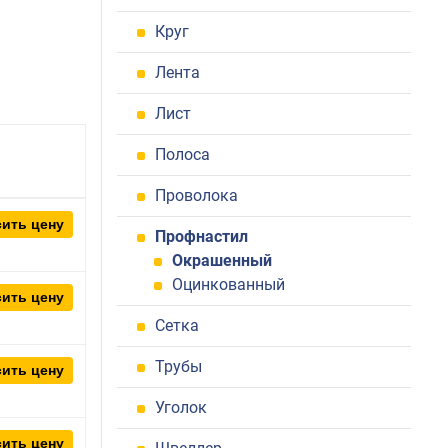
Круг
Лента
Лист
Полоса
Проволока
ить цену
Профнастил
Окрашенный
Оцинкованный
ить цену
Сетка
Трубы
ить цену
Уголок
ить цену