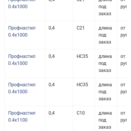
0.4x1000
под
руб.
заказ
Профнастил
0,4
С21
длина
от 3
0.4x1000
под
руб.
заказ
Профнастил
0,4
НС35
длина
от 3
0.4x1000
под
руб.
заказ
Профнастил
0,4
НС35
длина
от 3
0.4x1000
под
руб.
заказ
Профнастил
0,4
С10
длина
от 3
0.4x1100
под
руб.
заказ