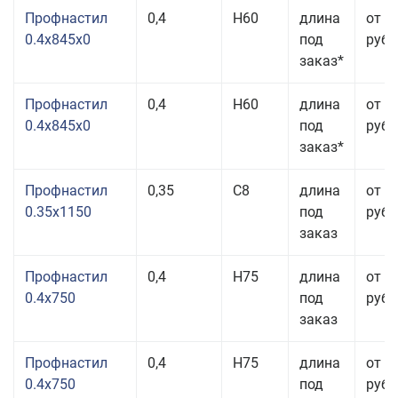
Профнастил
0,4
Н60
длина
от 3
0.4x845x0
под
руб.
заказ*
Профнастил
0,4
Н60
длина
от 3
0.4x845x0
под
руб.
заказ*
Профнастил
0,35
С8
длина
от 3
0.35x1150
под
руб.
заказ
Профнастил
0,4
Н75
длина
от 2
0.4x750
под
руб.
заказ
Профнастил
0,4
Н75
длина
от 2
0.4x750
под
руб.