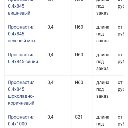
0.4x845
под
руб.
вишневый
заказ
Профнастил
0,4
Н60
длина
от 3
0.4x845
под
руб.
зеленый мох
заказ
Профнастил
0,4
Н60
длина
от 3
0.4x845 синий
под
руб.
заказ
Профнастил
0,4
Н60
длина
от 3
0.4x845
под
руб.
шоколадно-
заказ
коричневый
Профнастил
0,4
С21
длина
от 3
0.4x1000
под
руб.