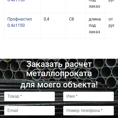
заказ
Профнастил
0,4
С8
длина
от 3
0.4x1150
под
руб.
заказ
Заказать расчет
металлопроката
для моего объекта!