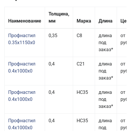
Толщина,
Наименование
мм
Марка
Длина
Цена
Профнастил
0,35
С8
длина
от 3
0.35x1150x0
под
руб.
заказ*
Профнастил
0,4
С21
длина
от 3
0.4x1000x0
под
руб.
заказ*
Профнастил
0,4
НС35
длина
от 3
0.4x1000x0
под
руб.
заказ*
Профнастил
0,4
НС35
длина
от 3
0.4x1000x0
под
руб.