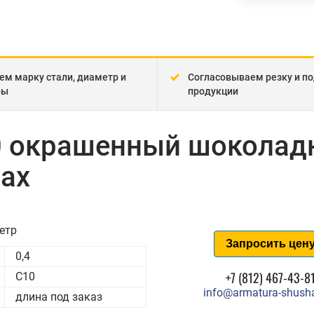
ем марку стали, диаметр и
Согласовываем резку и по
ры
продукции
0 окрашенный шоколад
ах
етр
Запросить цен
0,4
+7 (812) 467-43-8
С10
info@armatura-shusha
длина под заказ