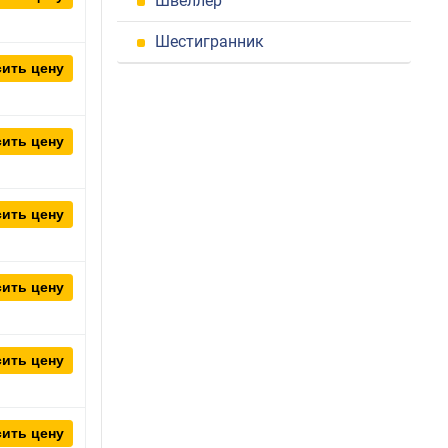
Швеллер
Шестигранник
ить цену
ить цену
ить цену
ить цену
ить цену
ить цену