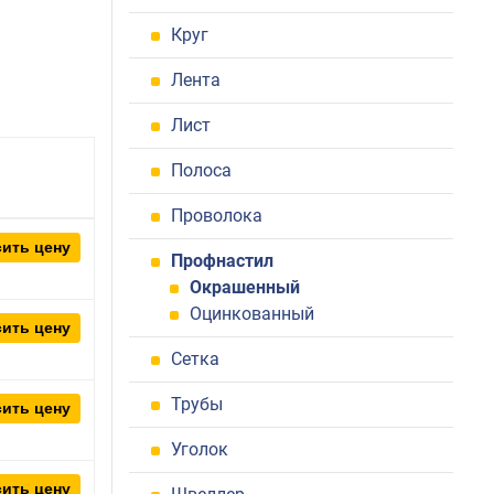
Круг
Лента
Лист
Полоса
Проволока
ить цену
Профнастил
Окрашенный
Оцинкованный
ить цену
Сетка
Трубы
ить цену
Уголок
ить цену