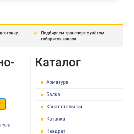
дготовку
Подбираем транспорт с учётом
габаритов заказа
но-
Каталог
Арматура
Балка
у
Канат стальной
1
Катанка
ry.ru
Квадрат