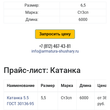
Размер:
6,5
Марка:
Ст3сп
Длина:
6000
Запросить цену
+7 (812) 467-43-81
info@armatura-shushary.ru
Прайс-лист: Катанка
Наименование
Размер
Марка
Длина
Цена 
Катанка 5.5
5,5
Ст3сп
6000
от 38 
ГОСТ 30136-95
руб.