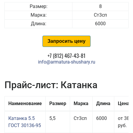
Размер:
8
Марка:
Ст3сп
Длина:
6000
Запросить цену
+7 (812) 467-43-81
info@armatura-shushary.ru
Прайс-лист: Катанка
Наименование
Размер
Марка
Длина
Цена 
Катанка 5.5
5,5
Ст3сп
6000
от 38 
ГОСТ 30136-95
руб.