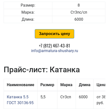
Размер:
8
Марка:
Ст3пс/сп
Длина:
6000
Запросить цену
+7 (812) 467-43-81
info@armatura-shushary.ru
Прайс-лист: Катанка
Наименование
Размер
Марка
Длина
Цена 
Катанка 5.5
5,5
Ст3сп
6000
от 38 
ГОСТ 30136-95
руб.