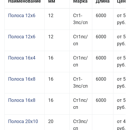
Наименование
мм
Марка
Длина
Цена 
Полоса 12x6
12
Ст1-
6000
от 53
3пс/сп
руб.
Полоса 12x6
12
Ст1пс/
6000
от 53
сп
руб.
Полоса 16x4
16
Ст1пс/
6000
от 53
сп
руб.
Полоса 16x8
16
Ст1-
6000
от 55
3пс/сп
руб.
Полоса 16x8
16
Ст1пс/
6000
от 55
сп
руб.
Полоса 20x10
20
Ст3пс/
от 44
сп
руб.