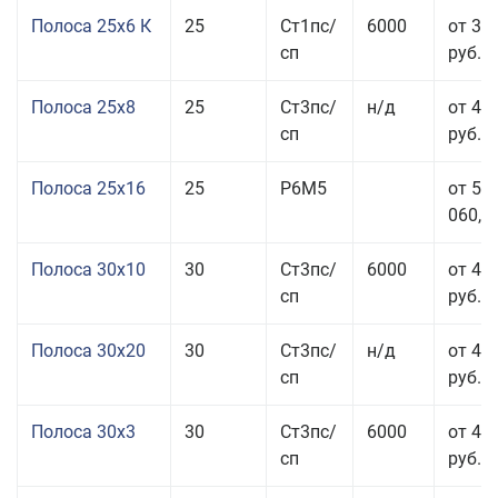
Полоса 25x6 К
25
Ст1пс/
6000
от 35
сп
руб.
Полоса 25x8
25
Ст3пс/
н/д
от 43
сп
руб.
Полоса 25x16
25
Р6М5
от 50
060,00
Полоса 30x10
30
Ст3пс/
6000
от 45
сп
руб.
Полоса 30x20
30
Ст3пс/
н/д
от 46
сп
руб.
Полоса 30x3
30
Ст3пс/
6000
от 46
сп
руб.