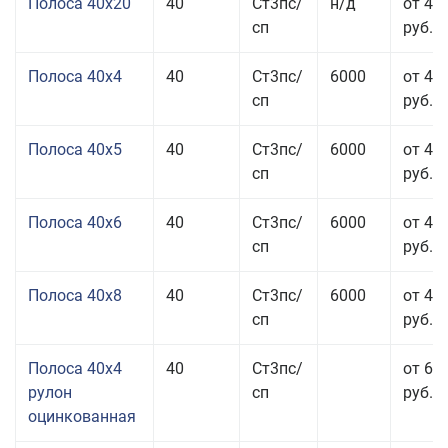
Полоса 40x20
40
Ст3пс/
н/д
от 47
сп
руб.
Полоса 40x4
40
Ст3пс/
6000
от 43
сп
руб.
Полоса 40x5
40
Ст3пс/
6000
от 43
сп
руб.
Полоса 40x6
40
Ст3пс/
6000
от 43
сп
руб.
Полоса 40x8
40
Ст3пс/
6000
от 43
сп
руб.
Полоса 40x4
40
Ст3пс/
от 69
рулон
сп
руб.
оцинкованная