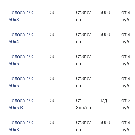
Полоса г/к
50
Ст3пс/
6000
от 47
50x3
сп
руб.
Полоса г/к
50
Ст3пс/
6000
от 45
50x4
сп
руб.
Полоса г/к
50
Ст3пс/
от 43
50x5
сп
руб.
Полоса г/к
50
Ст3пс/
от 42
50x6
сп
руб.
Полоса г/к
50
Ст1-
н/д
от 35
50x6 К
3пс/сп
руб.
Полоса г/к
50
Ст3пс/
6000
от 45
50x8
сп
руб.