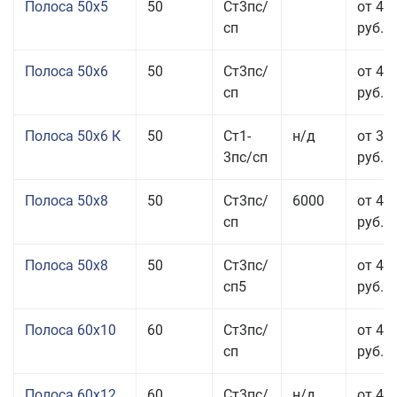
Полоса 50x5
50
Ст3пс/
от 43
сп
руб.
Полоса 50x6
50
Ст3пс/
от 43
сп
руб.
Полоса 50x6 К
50
Ст1-
н/д
от 35
3пс/сп
руб.
Полоса 50x8
50
Ст3пс/
6000
от 43
сп
руб.
Полоса 50x8
50
Ст3пс/
от 43
сп5
руб.
Полоса 60x10
60
Ст3пс/
от 42
сп
руб.
Полоса 60x12
60
Ст3пс/
н/д
от 46