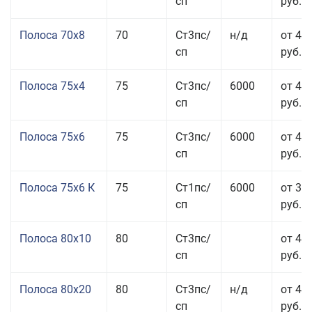
сп
руб.
Полоса 70x8
70
Ст3пс/
н/д
от 43
сп
руб.
Полоса 75x4
75
Ст3пс/
6000
от 41
сп
руб.
Полоса 75x6
75
Ст3пс/
6000
от 42
сп
руб.
Полоса 75x6 К
75
Ст1пс/
6000
от 35
сп
руб.
Полоса 80x10
80
Ст3пс/
от 42
сп
руб.
Полоса 80x20
80
Ст3пс/
н/д
от 49
сп
руб.