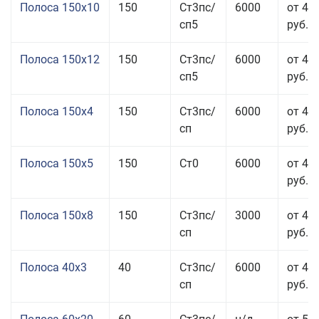
Полоса 150x10
150
Ст3пс/
6000
от 43
сп5
руб.
Полоса 150x12
150
Ст3пс/
6000
от 45
сп5
руб.
Полоса 150x4
150
Ст3пс/
6000
от 46
сп
руб.
Полоса 150x5
150
Ст0
6000
от 46
руб.
Полоса 150x8
150
Ст3пс/
3000
от 42
сп
руб.
Полоса 40x3
40
Ст3пс/
6000
от 46
сп
руб.