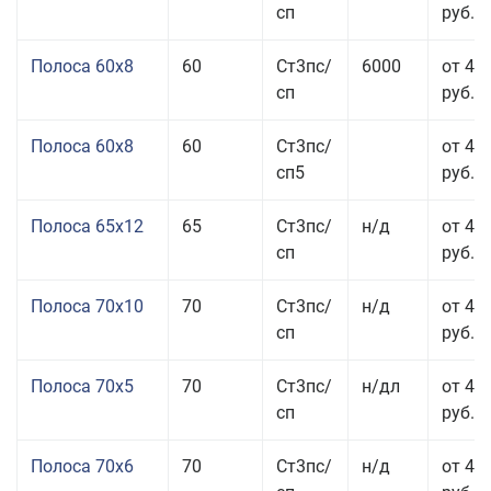
сп
руб.
Полоса 60x8
60
Ст3пс/
6000
от 42
сп
руб.
Полоса 60x8
60
Ст3пс/
от 42
сп5
руб.
Полоса 65x12
65
Ст3пс/
н/д
от 42
сп
руб.
Полоса 70x10
70
Ст3пс/
н/д
от 42
сп
руб.
Полоса 70x5
70
Ст3пс/
н/дл
от 43
сп
руб.
Полоса 70x6
70
Ст3пс/
н/д
от 42