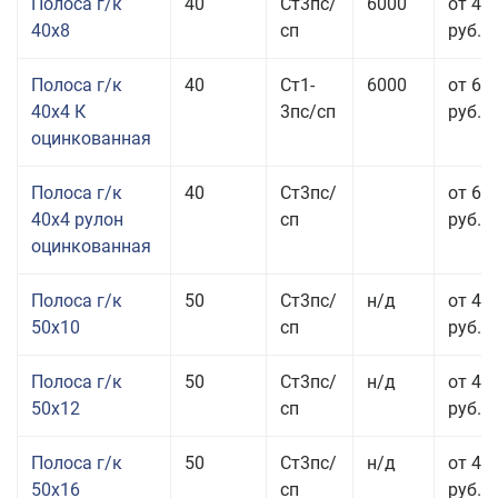
Полоса г/к
40
Ст3пс/
6000
от 43
40x8
сп
руб.
Полоса г/к
40
Ст1-
6000
от 68
40x4 К
3пс/сп
руб.
оцинкованная
Полоса г/к
40
Ст3пс/
от 69
40x4 рулон
сп
руб.
оцинкованная
Полоса г/к
50
Ст3пс/
н/д
от 44
50x10
сп
руб.
Полоса г/к
50
Ст3пс/
н/д
от 43
50x12
сп
руб.
Полоса г/к
50
Ст3пс/
н/д
от 49
50x16
сп
руб.