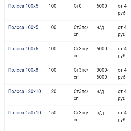
Полоса 100x5
100
Ст0
6000
от 46
руб.
Полоса 100x5
100
Ст3пс/
н/д
от 46
сп
руб.
Полоса 100x6
100
Ст3пс/
6000
от 46
сп
руб.
Полоса 100x8
100
Ст3пс/
3000-
от 42
сп
6000
руб.
Полоса 120x10
120
Ст3пс/
н/д
от 43
сп
руб.
Полоса 150x10
150
Ст3пс/
н/д
от 43
сп
руб.