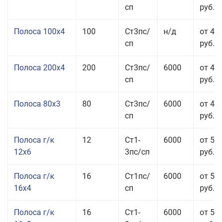
сп
руб.
Полоса 100x4
100
Ст3пс/
н/д
от 44
сп
руб.
Полоса 200x4
200
Ст3пс/
6000
от 48
сп
руб.
Полоса 80x3
80
Ст3пс/
6000
от 47
сп
руб.
Полоса г/к
12
Ст1-
6000
от 52
12x6
3пс/сп
руб.
Полоса г/к
16
Ст1пс/
6000
от 53
16x4
сп
руб.
Полоса г/к
16
Ст1-
6000
от 57