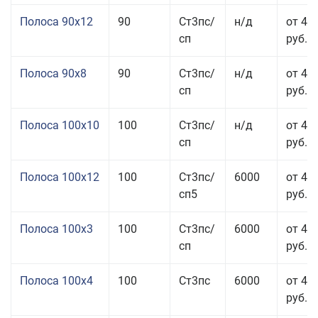
Полоса 90x12
90
Ст3пс/
н/д
от 42
сп
руб.
Полоса 90x8
90
Ст3пс/
н/д
от 42
сп
руб.
Полоса 100x10
100
Ст3пс/
н/д
от 41
сп
руб.
Полоса 100x12
100
Ст3пс/
6000
от 45
сп5
руб.
Полоса 100x3
100
Ст3пс/
6000
от 46
сп
руб.
Полоса 100x4
100
Ст3пс
6000
от 46
руб.