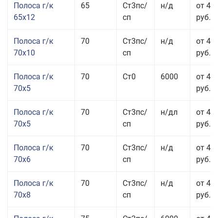
Полоса г/к
65
Ст3пс/
н/д
от 42
65x12
сп
руб.
Полоса г/к
70
Ст3пс/
н/д
от 42
70x10
сп
руб.
Полоса г/к
70
Ст0
6000
от 44
70x5
руб.
Полоса г/к
70
Ст3пс/
н/дл
от 44
70x5
сп
руб.
Полоса г/к
70
Ст3пс/
н/д
от 43
70x6
сп
руб.
Полоса г/к
70
Ст3пс/
н/д
от 43
70x8
сп
руб.