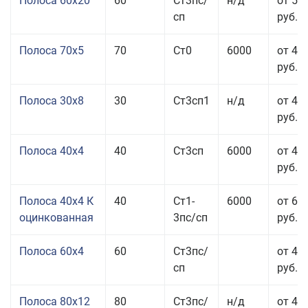
Полоса 60x20
60
Ст3пс/
н/д
от 53
сп
руб.
Полоса 70x5
70
Ст0
6000
от 45
руб.
Полоса 30x8
30
Ст3сп1
н/д
от 44
руб.
Полоса 40x4
40
Ст3сп
6000
от 43
руб.
Полоса 40x4 К
40
Ст1-
6000
от 68
оцинкованная
3пс/сп
руб.
Полоса 60x4
60
Ст3пс/
от 43
сп
руб.
Полоса 80x12
80
Ст3пс/
н/д
от 46