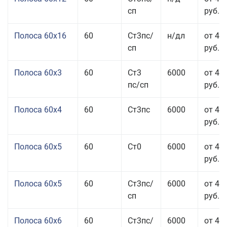
сп
руб.
Полоса 60x16
60
Ст3пс/
н/дл
от 48
сп
руб.
Полоса 60x3
60
Ст3
6000
от 46
пс/сп
руб.
Полоса 60x4
60
Ст3пс
6000
от 45
руб.
Полоса 60x5
60
Ст0
6000
от 43
руб.
Полоса 60x5
60
Ст3пс/
6000
от 43
сп
руб.
Полоса 60x6
60
Ст3пс/
6000
от 42