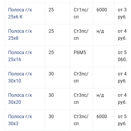
Полоса г/к
25
Ст1пс/
6000
от 35
25x6 К
сп
руб.
Полоса г/к
25
Ст3пс/
н/д
от 44
25x8
сп
руб.
Полоса г/к
25
Р6М5
от 50
25x16
060,00
Полоса г/к
30
Ст3пс/
от 46
30x10
сп
руб.
Полоса г/к
30
Ст3пс/
н/д
от 44
30x20
сп
руб.
Полоса г/к
30
Ст3пс/
6000
от 50
30x3
сп
руб.