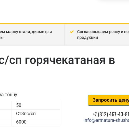
ем марку стали, диаметр и
Согласовываем резку и по
ры
продукции
с/сп горячекатаная в
за тонну
Запросить цен
50
+7 (812) 467-43-8
Ст3пс/сп
info@armatura-shusha
6000