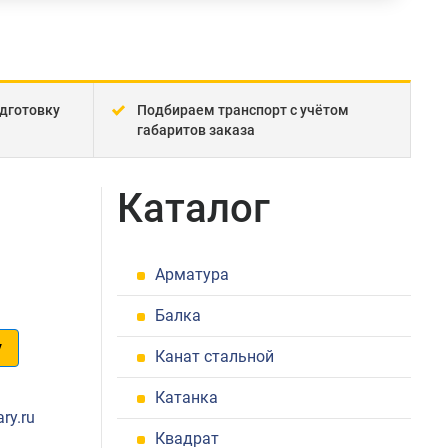
дготовку
Подбираем транспорт с учётом
габаритов заказа
Каталог
Арматура
Балка
у
Канат стальной
1
Катанка
ry.ru
Квадрат