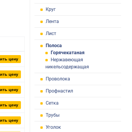
Круг
Лента
Лист
Полоса
Горячекатаная
ить цену
Нержавеющая
никельсодержащая
ить цену
Проволока
ить цену
Профнастил
Сетка
ить цену
Трубы
ить цену
Уголок