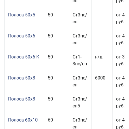
сп
руб.
Полоса 50x5
50
Ст3пс/
от 43
сп
руб.
Полоса 50x6
50
Ст3пс/
от 43
сп
руб.
Полоса 50x6 К
50
Ст1-
н/д
от 35
3пс/сп
руб.
Полоса 50x8
50
Ст3пс/
6000
от 43
сп
руб.
Полоса 50x8
50
Ст3пс/
от 43
сп5
руб.
Полоса 60x10
60
Ст3пс/
от 42
сп
руб.