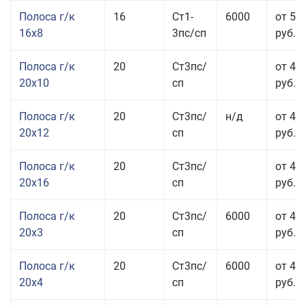
Полоса г/к
16
Ст1-
6000
от 57
16x8
3пс/сп
руб.
Полоса г/к
20
Ст3пс/
от 43
20x10
сп
руб.
Полоса г/к
20
Ст3пс/
н/д
от 44
20x12
сп
руб.
Полоса г/к
20
Ст3пс/
от 48
20x16
сп
руб.
Полоса г/к
20
Ст3пс/
6000
от 47
20x3
сп
руб.
Полоса г/к
20
Ст3пс/
6000
от 44
20x4
сп
руб.