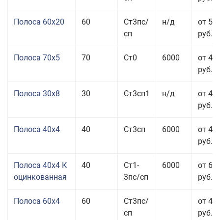
Полоса 60x20
60
Ст3пс/
н/д
от 53
сп
руб.
Полоса 70x5
70
Ст0
6000
от 45
руб.
Полоса 30x8
30
Ст3сп1
н/д
от 44
руб.
Полоса 40x4
40
Ст3сп
6000
от 43
руб.
Полоса 40x4 К
40
Ст1-
6000
от 68
оцинкованная
3пс/сп
руб.
Полоса 60x4
60
Ст3пс/
от 43
сп
руб.