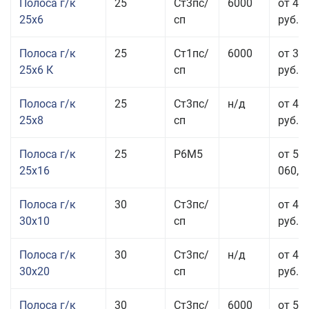
Полоса г/к
25
Ст3пс/
6000
от 44
25x6
сп
руб.
Полоса г/к
25
Ст1пс/
6000
от 35
25x6 К
сп
руб.
Полоса г/к
25
Ст3пс/
н/д
от 44
25x8
сп
руб.
Полоса г/к
25
Р6М5
от 50
25x16
060,00
Полоса г/к
30
Ст3пс/
от 46
30x10
сп
руб.
Полоса г/к
30
Ст3пс/
н/д
от 44
30x20
сп
руб.
Полоса г/к
30
Ст3пс/
6000
от 50