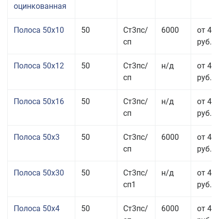
оцинкованная
Полоса 50x10
50
Ст3пс/
6000
от 46
сп
руб.
Полоса 50x12
50
Ст3пс/
н/д
от 44
сп
руб.
Полоса 50x16
50
Ст3пс/
н/д
от 49
сп
руб.
Полоса 50x3
50
Ст3пс/
6000
от 45
сп
руб.
Полоса 50x30
50
Ст3пс/
н/д
от 44
сп1
руб.
Полоса 50x4
50
Ст3пс/
6000
от 45