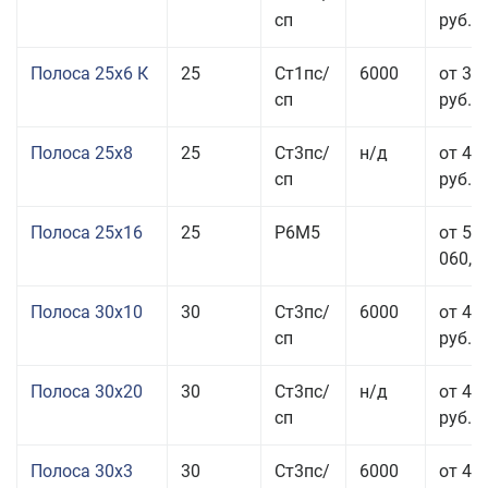
сп
руб.
Полоса 25x6 К
25
Ст1пс/
6000
от 35
сп
руб.
Полоса 25x8
25
Ст3пс/
н/д
от 43
сп
руб.
Полоса 25x16
25
Р6М5
от 50
060,00
Полоса 30x10
30
Ст3пс/
6000
от 45
сп
руб.
Полоса 30x20
30
Ст3пс/
н/д
от 46
сп
руб.
Полоса 30x3
30
Ст3пс/
6000
от 46