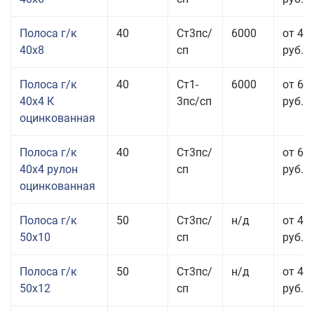
Полоса г/к
40
Ст3пс/
6000
от 43
40x8
сп
руб.
Полоса г/к
40
Ст1-
6000
от 68
40x4 К
3пс/сп
руб.
оцинкованная
Полоса г/к
40
Ст3пс/
от 69
40x4 рулон
сп
руб.
оцинкованная
Полоса г/к
50
Ст3пс/
н/д
от 44
50x10
сп
руб.
Полоса г/к
50
Ст3пс/
н/д
от 43
50x12
сп
руб.