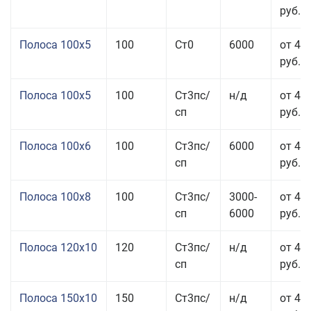
руб.
Полоса 100x5
100
Ст0
6000
от 46
руб.
Полоса 100x5
100
Ст3пс/
н/д
от 46
сп
руб.
Полоса 100x6
100
Ст3пс/
6000
от 46
сп
руб.
Полоса 100x8
100
Ст3пс/
3000-
от 42
сп
6000
руб.
Полоса 120x10
120
Ст3пс/
н/д
от 43
сп
руб.
Полоса 150x10
150
Ст3пс/
н/д
от 43