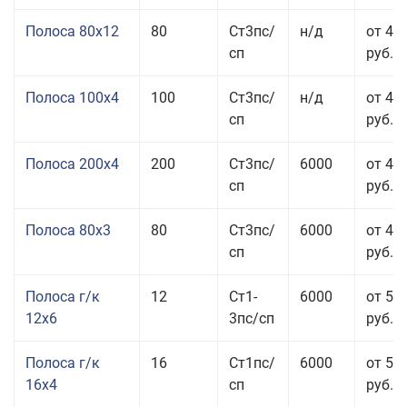
Полоса 80x12
80
Ст3пс/
н/д
от 46
сп
руб.
Полоса 100x4
100
Ст3пс/
н/д
от 44
сп
руб.
Полоса 200x4
200
Ст3пс/
6000
от 48
сп
руб.
Полоса 80x3
80
Ст3пс/
6000
от 47
сп
руб.
Полоса г/к
12
Ст1-
6000
от 52
12x6
3пс/сп
руб.
Полоса г/к
16
Ст1пс/
6000
от 53
16x4
сп
руб.