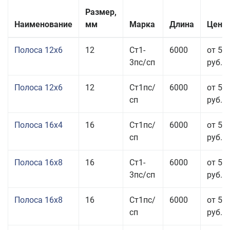
Размер,
Наименование
мм
Марка
Длина
Цена 
Полоса 12x6
12
Ст1-
6000
от 53
3пс/сп
руб.
Полоса 12x6
12
Ст1пс/
6000
от 53
сп
руб.
Полоса 16x4
16
Ст1пс/
6000
от 53
сп
руб.
Полоса 16x8
16
Ст1-
6000
от 55
3пс/сп
руб.
Полоса 16x8
16
Ст1пс/
6000
от 55
сп
руб.