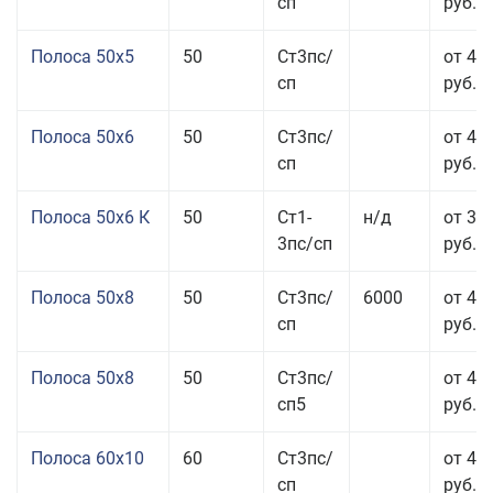
сп
руб.
Полоса 50x5
50
Ст3пс/
от 43
сп
руб.
Полоса 50x6
50
Ст3пс/
от 43
сп
руб.
Полоса 50x6 К
50
Ст1-
н/д
от 35
3пс/сп
руб.
Полоса 50x8
50
Ст3пс/
6000
от 43
сп
руб.
Полоса 50x8
50
Ст3пс/
от 43
сп5
руб.
Полоса 60x10
60
Ст3пс/
от 42
сп
руб.