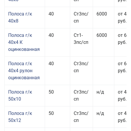
Полоса г/к
40
Ст3пс/
6000
от 43
40x8
сп
руб.
Полоса г/к
40
Ст1-
6000
от 68
40x4 К
3пс/сп
руб.
оцинкованная
Полоса г/к
40
Ст3пс/
от 69
40x4 рулон
сп
руб.
оцинкованная
Полоса г/к
50
Ст3пс/
н/д
от 44
50x10
сп
руб.
Полоса г/к
50
Ст3пс/
н/д
от 43
50x12
сп
руб.