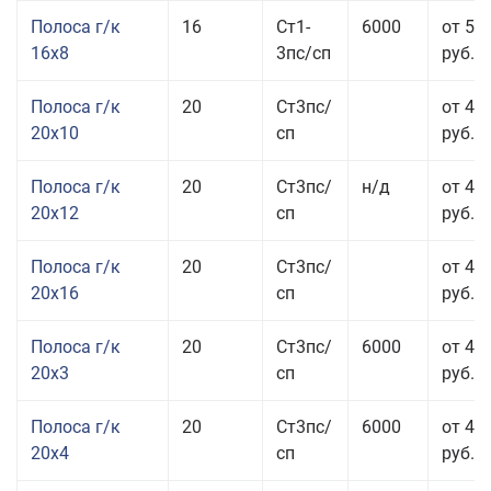
Полоса г/к
16
Ст1-
6000
от 57
16x8
3пс/сп
руб.
Полоса г/к
20
Ст3пс/
от 43
20x10
сп
руб.
Полоса г/к
20
Ст3пс/
н/д
от 44
20x12
сп
руб.
Полоса г/к
20
Ст3пс/
от 48
20x16
сп
руб.
Полоса г/к
20
Ст3пс/
6000
от 47
20x3
сп
руб.
Полоса г/к
20
Ст3пс/
6000
от 44
20x4
сп
руб.