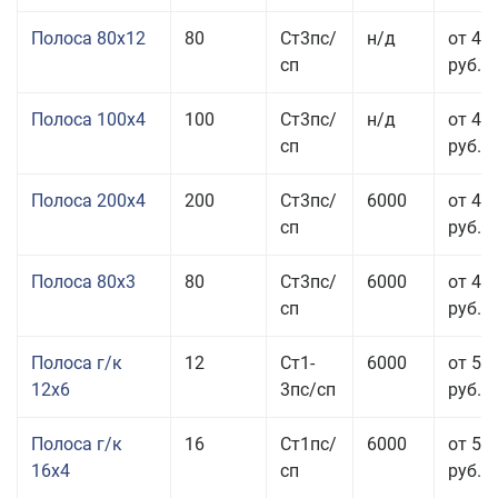
Полоса 80x12
80
Ст3пс/
н/д
от 46
сп
руб.
Полоса 100x4
100
Ст3пс/
н/д
от 44
сп
руб.
Полоса 200x4
200
Ст3пс/
6000
от 48
сп
руб.
Полоса 80x3
80
Ст3пс/
6000
от 47
сп
руб.
Полоса г/к
12
Ст1-
6000
от 52
12x6
3пс/сп
руб.
Полоса г/к
16
Ст1пс/
6000
от 53
16x4
сп
руб.