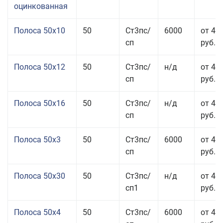
оцинкованная
Полоса 50x10
50
Ст3пс/
6000
от 46
сп
руб.
Полоса 50x12
50
Ст3пс/
н/д
от 44
сп
руб.
Полоса 50x16
50
Ст3пс/
н/д
от 49
сп
руб.
Полоса 50x3
50
Ст3пс/
6000
от 45
сп
руб.
Полоса 50x30
50
Ст3пс/
н/д
от 44
сп1
руб.
Полоса 50x4
50
Ст3пс/
6000
от 45