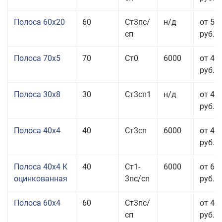
Полоса 60x20
60
Ст3пс/
н/д
от 53
сп
руб.
Полоса 70x5
70
Ст0
6000
от 45
руб.
Полоса 30x8
30
Ст3сп1
н/д
от 44
руб.
Полоса 40x4
40
Ст3сп
6000
от 43
руб.
Полоса 40x4 К
40
Ст1-
6000
от 68
оцинкованная
3пс/сп
руб.
Полоса 60x4
60
Ст3пс/
от 43
сп
руб.