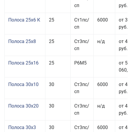
сп
руб.
Полоса 25x6 К
25
Ст1пс/
6000
от 35
сп
руб.
Полоса 25x8
25
Ст3пс/
н/д
от 43
сп
руб.
Полоса 25x16
25
Р6М5
от 50
060,00
Полоса 30x10
30
Ст3пс/
6000
от 45
сп
руб.
Полоса 30x20
30
Ст3пс/
н/д
от 46
сп
руб.
Полоса 30x3
30
Ст3пс/
6000
от 46