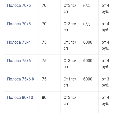
Полоса 70x6
70
Ст3пс/
н/д
от 42
сп
руб.
Полоса 70x8
70
Ст3пс/
н/д
от 43
сп
руб.
Полоса 75x4
75
Ст3пс/
6000
от 41
сп
руб.
Полоса 75x6
75
Ст3пс/
6000
от 42
сп
руб.
Полоса 75x6 К
75
Ст1пс/
6000
от 35
сп
руб.
Полоса 80x10
80
Ст3пс/
от 42
сп
руб.