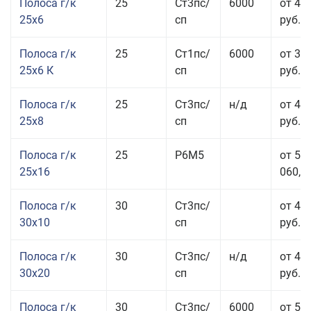
Полоса г/к
25
Ст3пс/
6000
от 44
25x6
сп
руб.
Полоса г/к
25
Ст1пс/
6000
от 35
25x6 К
сп
руб.
Полоса г/к
25
Ст3пс/
н/д
от 44
25x8
сп
руб.
Полоса г/к
25
Р6М5
от 50
25x16
060,00
Полоса г/к
30
Ст3пс/
от 46
30x10
сп
руб.
Полоса г/к
30
Ст3пс/
н/д
от 44
30x20
сп
руб.
Полоса г/к
30
Ст3пс/
6000
от 50