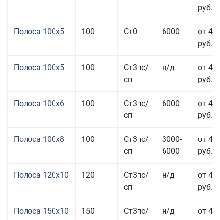
руб.
Полоса 100x5
100
Ст0
6000
от 46
руб.
Полоса 100x5
100
Ст3пс/
н/д
от 46
сп
руб.
Полоса 100x6
100
Ст3пс/
6000
от 46
сп
руб.
Полоса 100x8
100
Ст3пс/
3000-
от 42
сп
6000
руб.
Полоса 120x10
120
Ст3пс/
н/д
от 43
сп
руб.
Полоса 150x10
150
Ст3пс/
н/д
от 43