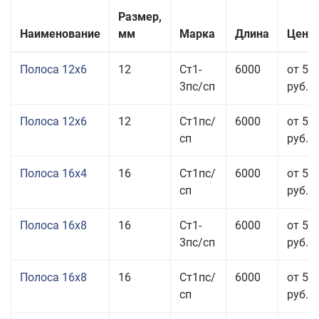
Размер,
Наименование
мм
Марка
Длина
Цена 
Полоса 12x6
12
Ст1-
6000
от 53
3пс/сп
руб.
Полоса 12x6
12
Ст1пс/
6000
от 53
сп
руб.
Полоса 16x4
16
Ст1пс/
6000
от 53
сп
руб.
Полоса 16x8
16
Ст1-
6000
от 55
3пс/сп
руб.
Полоса 16x8
16
Ст1пс/
6000
от 55
сп
руб.