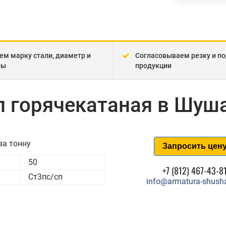
ем марку стали, диаметр и
Согласовываем резку и по
ры
продукции
п горячекатаная в Шуш
за тонну
Запросить цен
50
+7 (812) 467-43-8
Ст3пс/сп
info@armatura-shusha