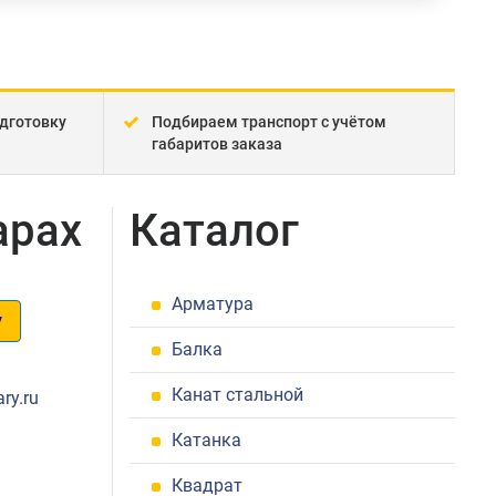
дготовку
Подбираем транспорт с учётом
габаритов заказа
арах
Каталог
Арматура
у
Балка
1
Канат стальной
ry.ru
Катанка
Квадрат