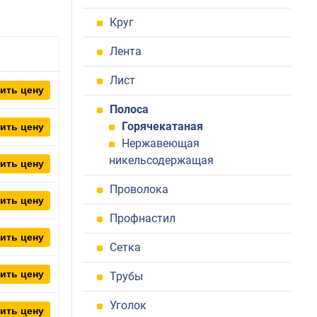
Круг
Лента
Лист
ить цену
Полоса
Горячекатаная
ить цену
Нержавеющая
никельсодержащая
ить цену
Проволока
ить цену
Профнастил
ить цену
Сетка
ить цену
Трубы
Уголок
ить цену