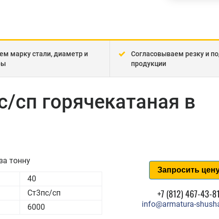
ем марку стали, диаметр и
Согласовываем резку и по
ры
продукции
с/сп горячекатаная в
за тонну
Запросить цен
40
+7 (812) 467-43-8
Ст3пс/сп
info@armatura-shusha
6000