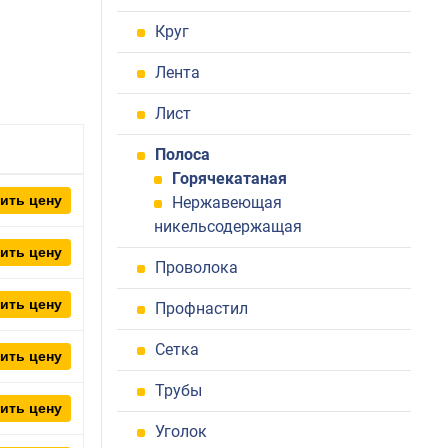
Круг
Лента
Лист
Полоса
Горячекатаная
ить цену
Нержавеющая
никельсодержащая
ить цену
Проволока
ить цену
Профнастил
Сетка
ить цену
Трубы
ить цену
Уголок