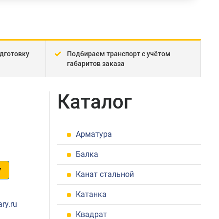
дготовку
Подбираем транспорт с учётом
габаритов заказа
Каталог
Арматура
Балка
у
Канат стальной
1
Катанка
ry.ru
Квадрат